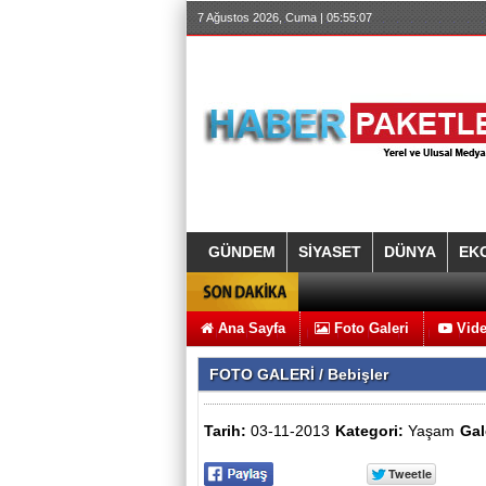
7 Ağustos 2026, Cuma | 05:55:08
GÜNDEM
SİYASET
DÜNYA
EK
Ana Sayfa
Foto Galeri
Vide
FOTO GALERİ
/ Bebişler
Tarih:
03-11-2013
Kategori:
Yaşam
Gal