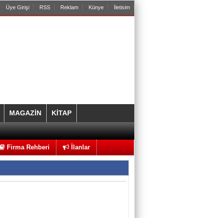
Üye Girişi
RSS
Reklam
Künye
İletisim
MAGAZİN
KİTAP
Firma Rehberi
İlanlar