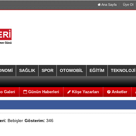
Ana Sayfa
Üye Ol
ONOMİ
SAĞLIK
SPOR
OTOMOBİL
EĞİTİM
TEKNOLOJİ
o Galeri
Günün Haberleri
Köşe Yazarları
Anketler
eri:
Bebişler
Gösterim:
346