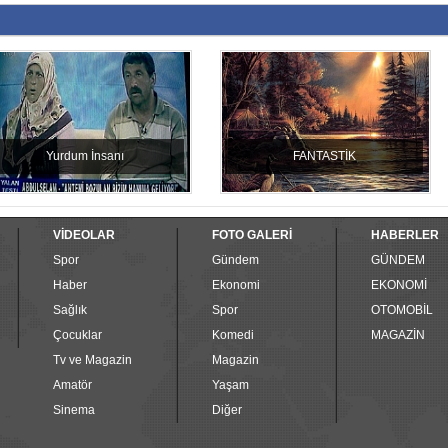
Yurdum İnsanı
FANTASTİK
VİDEOLAR
FOTO GALERİ
HABERLER
Spor
Gündem
GÜNDEM
Haber
Ekonomi
EKONOMİ
Sağlık
Spor
OTOMOBİL
Çocuklar
Komedi
MAGAZİN
Tv ve Magazin
Magazin
Amatör
Yaşam
Sinema
Diğer