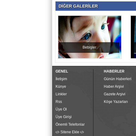
DİĞER GALERİLER
Bebişler
GENEL
HABERLER
İletişim
Günün Haberleri
Künye
Haber Arşivi
Linkler
Gazete Arşivi
Rss
Köşe Yazarları
Üye Ol
Üye Girişi
Önemli Telefonlar
Sitene Ekle