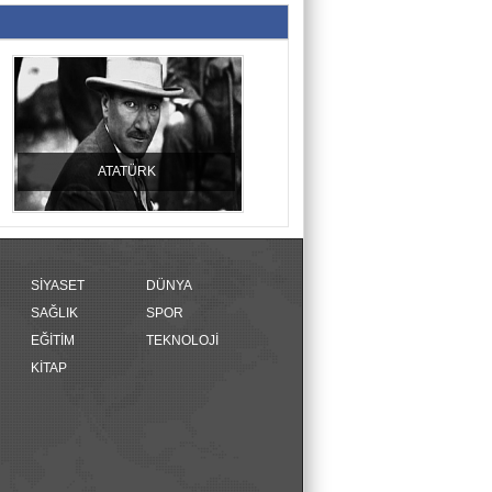
ATATÜRK
SİYASET
DÜNYA
SAĞLIK
SPOR
EĞİTİM
TEKNOLOJİ
KİTAP