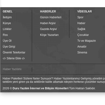
GENEL
HABERLER
VİDEOLAR
İletişim
Günün Haberleri
Spor
Künye
Haber Arşivi
Haber
Linkler
Gazete Arşivi
Sağlık
Rss
Köşe Yazarları
Çocuklar
Üye Ol
Tv ve Magazin
Üye Girişi
Amatör
Önemli Telefonlar
Sinema
Sitene Ekle
Haber Yazılımı
Haber Paketleri Sizlere Neler Sunuyor? Haber Yazılımlarımız Gelişmiş yönetim pan
sektöre yeni giren ya da sektörde kalite atlamak isteyen herkese çözümler sunuy
2026 ©
Duru Yazılım İnternet ve Bilişim Hizmetleri
Tüm Hakları Saklıdır.