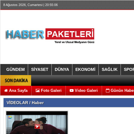
8 Ağustos 2026, Cumartesi | 20:55:06
GÜNDEM
SİYASET
DÜNYA
EKONOMİ
SAĞLIK
SPO
Ana Sayfa
Foto Galeri
Video Galeri
Günün Haber
VİDEOLAR / Haber