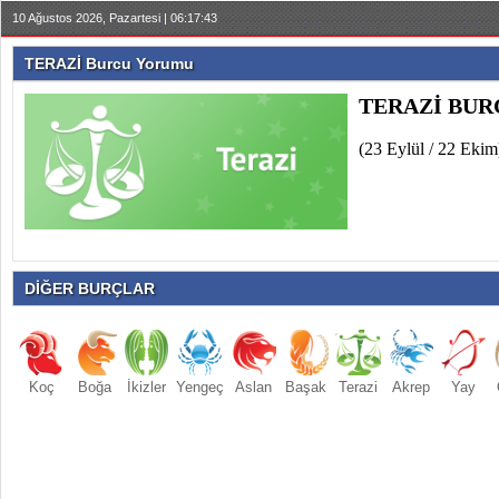
10 Ağustos 2026, Pazartesi | 06:17:43
TERAZİ Burcu Yorumu
TERAZİ BU
(23 Eylül / 22 Ekim
DİĞER BURÇLAR
Koç
Boğa
İkizler
Yengeç
Aslan
Başak
Terazi
Akrep
Yay