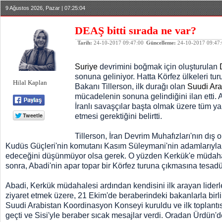
9 Ağustos 2026, Pazar | 07:25:04
DEAŞ bitti sırada ne var?
Tarih:
24-10-2017 09:47:00
Güncelleme:
24-10-2017 09:47
Suriye
devrimini boğmak için oluşturulan
sonuna geliniyor. Hatta Körfez ülkeleri tu
Hilal Kaplan
Bakanı Tillerson, ilk durağı olan
Suudi Ara
mücadelenin sonuna gelindiğini ilan etti.
İranlı savaşçılar başta olmak üzere tüm yab
etmesi gerektiğini belirtti.
Tillerson, İran Devrim Muhafızları'nın dı
Kudüs Güçleri'nin komutanı Kasım Süleymani'nin adamlarıyla bir
edeceğini düşünmüyor olsa gerek. O yüzden Kerkük'e müdah
sonra, Abadi'nin apar topar bir Körfez turuna çıkmasına tesad
Abadi, Kerkük müdahalesi ardından kendisini ilk arayan liderl
ziyaret etmek üzere, 21 Ekim'de beraberindeki bakanlarla birlik
Suudi Arabistan Koordinasyon Konseyi kuruldu ve ilk toplantısı
geçti ve Sisi'yle beraber sıcak mesajlar verdi. Oradan Ürdün'd