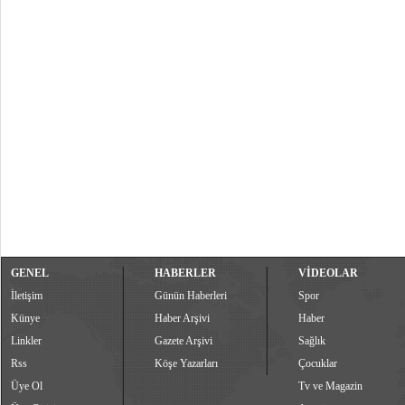
GENEL
HABERLER
VİDEOLAR
İletişim
Günün Haberleri
Spor
Künye
Haber Arşivi
Haber
Linkler
Gazete Arşivi
Sağlık
Rss
Köşe Yazarları
Çocuklar
Üye Ol
Tv ve Magazin