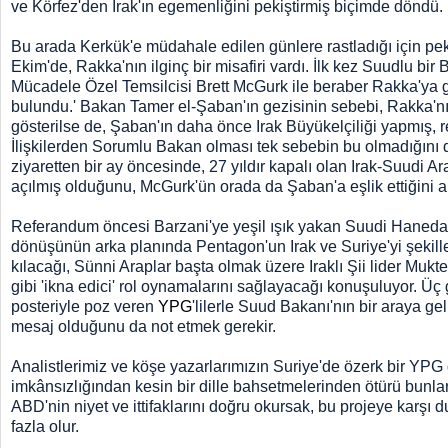
ve Körfez'den Irak'ın egemenliğini pekiştirmiş biçimde döndü.
Bu arada Kerkük'e müdahale edilen günlere rastladığı için pe
Ekim'de, Rakka'nın ilginç bir misafiri vardı. İlk kez Suudlu b
Mücadele Özel Temsilcisi Brett McGurk ile beraber Rakka'ya g
bulundu.' Bakan Tamer el-Şaban'ın gezisinin sebebi, Rakka'nı
gösterilse de, Şaban'ın daha önce Irak Büyükelçiliği yapmış, 
İlişkilerden Sorumlu Bakan olması tek sebebin bu olmadığını 
ziyaretten bir ay öncesinde, 27 yıldır kapalı olan Irak-Suudi Ar
açılmış olduğunu, McGurk'ün orada da Şaban'a eşlik ettiğini 
Referandum öncesi Barzani'ye yeşil ışık yakan Suudi Hanedan
dönüşünün arka planında Pentagon'un Irak ve Suriye'yi şekill
kılacağı, Sünni Araplar başta olmak üzere Iraklı Şii lider Muk
gibi 'ikna edici' rol oynamalarını sağlayacağı konuşuluyor. Üç
posteriyle poz veren
YPG
'lilerle Suud Bakanı'nın bir araya gel
mesaj olduğunu da not etmek gerekir.
Analistlerimiz ve köşe yazarlarımızın Suriye'de özerk bir YPG
imkânsızlığından kesin bir dille bahsetmelerinden ötürü bunl
ABD'nin niyet ve ittifaklarını doğru okursak, bu projeye karşı
fazla olur.