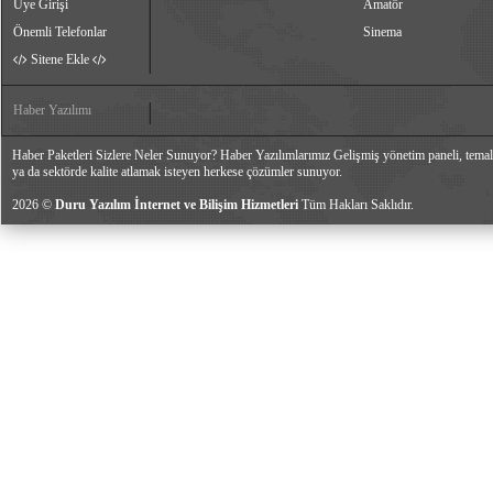
Üye Girişi
Amatör
Önemli Telefonlar
Sinema
Sitene Ekle
Haber Yazılımı
Haber Paketleri Sizlere Neler Sunuyor? Haber Yazılımlarımız Gelişmiş yönetim paneli, temalar
ya da sektörde kalite atlamak isteyen herkese çözümler sunuyor.
2026 ©
Duru Yazılım İnternet ve Bilişim Hizmetleri
Tüm Hakları Saklıdır.