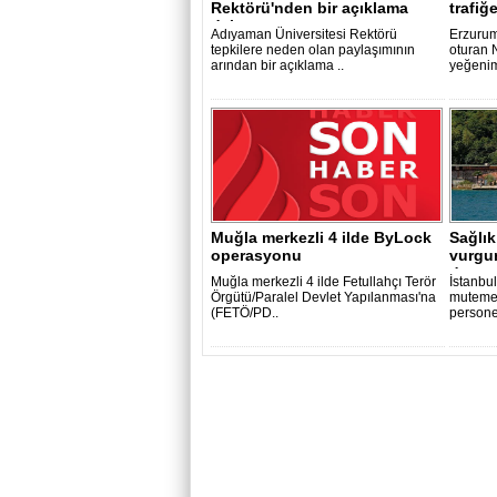
Rektörü'nden bir açıklama
trafiğ
daha
Adıyaman Üniversitesi Rektörü
Erzurum
tepkilere neden olan paylaşımının
oturan N
arından bir açıklama ..
yeğenimi
Muğla merkezli 4 ilde ByLock
Sağlık
operasyonu
vurgun
da..
Muğla merkezli 4 ilde Fetullahçı Terör
İstanbu
Örgütü/Paralel Devlet Yapılanması'na
mutemed
(FETÖ/PD..
persone