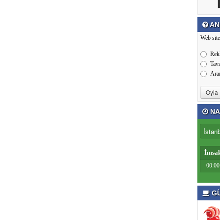
AN
Web site
Rek
Tav
Ara
NA
İmsa
00:00
GÜ