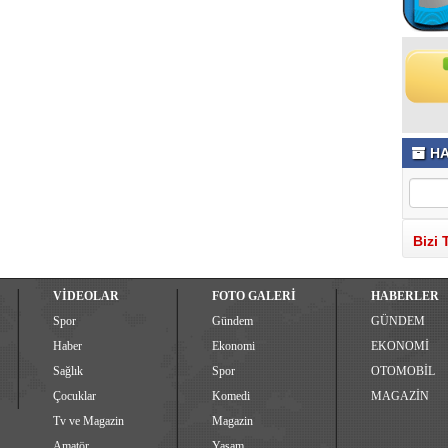
HA
Bizi 
VİDEOLAR
FOTO GALERİ
HABERLER
Spor
Gündem
GÜNDEM
Haber
Ekonomi
EKONOMİ
Sağlık
Spor
OTOMOBİL
Çocuklar
Komedi
MAGAZİN
Tv ve Magazin
Magazin
Amatör
Yaşam