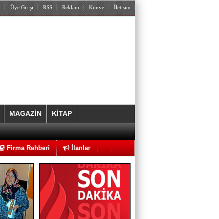
l
Üye Girişi
RSS
Reklam
Künye
İletisim
Hıncal ULUÇ
“İki korkak!.. Bir eyyamcı” var. Futbol
yok!.
MAGAZİN
KİTAP
Ahmet ÇAKAR
Utanmalısın Caner Erkin
Firma Rehberi
İlanlar
Hilal Kaplan
DEAŞ bitti sırada ne var?