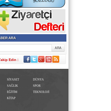
BER ARA
Takip Edin :
SİYASET
DÜNYA
SAĞLIK
SPOR
EĞİTİM
TEKNOLOJİ
KİTAP