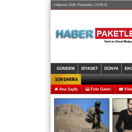
6 Ağustos 2026, Perşembe | 23:35:33
GÜNDEM
SİYASET
DÜNYA
EK
Ana Sayfa
Foto Galeri
Vide