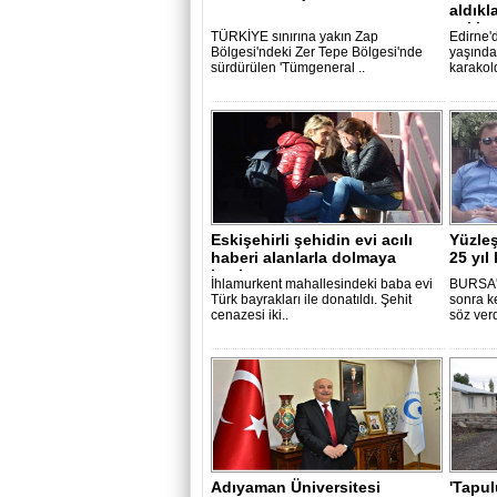
aldıkl
sakla.
TÜRKİYE sınırına yakın Zap
Edirne'd
Bölgesi'ndeki Zer Tepe Bölgesi'nde
yaşında
sürdürülen 'Tümgeneral ..
karakol
Eskişehirli şehidin evi acılı
Yüzleş
haberi alanlarla dolmaya
25 yıl
başla..
İhlamurkent mahallesindeki baba evi
BURSA'
Türk bayrakları ile donatıldı. Şehit
sonra k
cenazesi iki..
söz verd
Adıyaman Üniversitesi
'Tapul