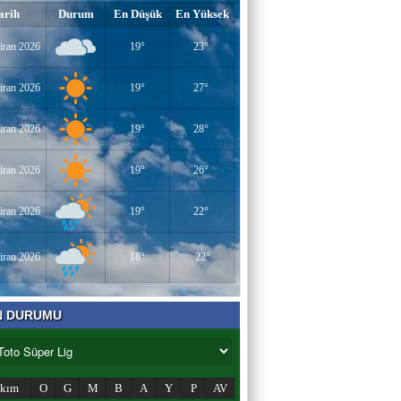
arih
Durum
En Düşük
En Yüksek
iran 2026
19°
23°
iran 2026
19°
27°
iran 2026
19°
28°
iran 2026
19°
26°
iran 2026
19°
22°
iran 2026
18°
22°
N DURUMU
akım
O
G
M
B
A
Y
P
AV