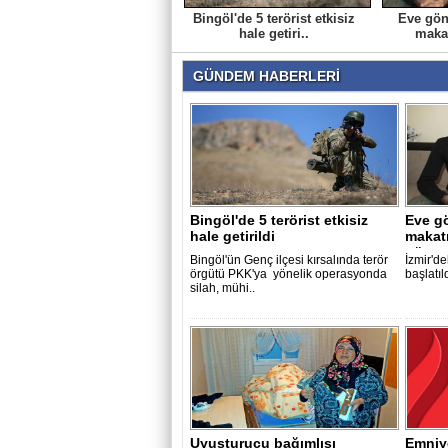
Bingöl'de 5 terörist etkisiz
Eve gön
hale getiri..
makat
GÜNDEM HABERLERİ
Bingöl'de 5 terörist etkisiz
Eve g
hale getirildi
makatı
gün so
Bingöl'ün Genç ilçesi kırsalında terör
İzmir'de
örgütü PKK'ya yönelik operasyonda
başlatıl
silah, mühi..
Uyuşturucu bağımlısı
Emniy