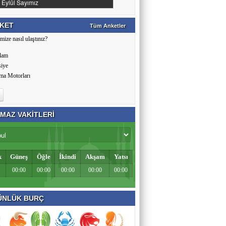
KET
Tüm Anketler
mize nasıl ulaştınız?
lam
siye
ma Motorları
MAZ VAKİTLERİ
k
Güneş
Öğle
İkindi
Akşam
Yatsı
00:00
00:00
00:00
00:00
00:00
NLÜK BURÇ