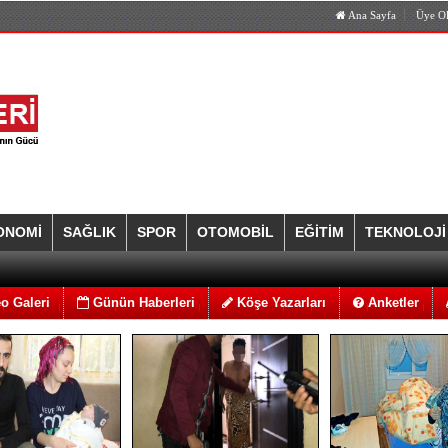
Ana Sayfa
Üye O
ONOMİ
SAĞLIK
SPOR
OTOMOBİL
EĞİTİM
TEKNOLOJİ
o Galeri
Günün Haberleri
Köşe Yazarları
Anketler