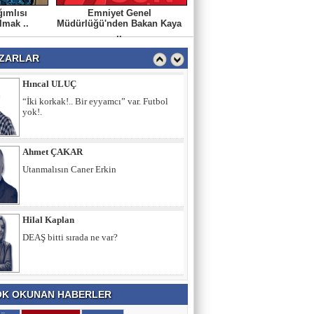
ımlısı
Emniyet Genel
Şeref OĞUZ
lmak ..
Müdürlüğü'nden Bakan Kaya
Sabırsız Ar-Ge netice verir mi?
..
ZARLAR
Hıncal ULUÇ
“İki korkak!.. Bir eyyamcı” var. Futbol
yok!.
Ahmet ÇAKAR
Utanmalısın Caner Erkin
Hilal Kaplan
DEAŞ bitti sırada ne var?
K OKUNAN HABERLER