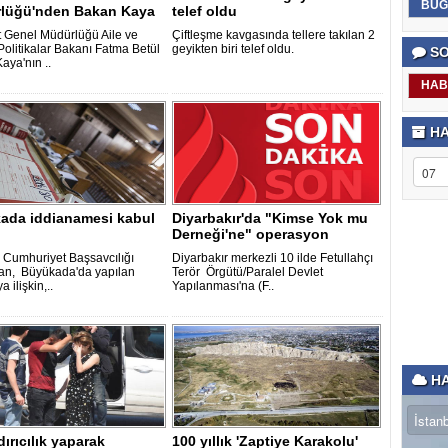
BUG
lüğü'nden Bakan Kaya
telef oldu
aması
 Genel Müdürlüğü Aile ve
Çiftleşme kavgasında tellere takılan 2
Politikalar Bakanı Fatma Betül
geyikten biri telef oldu.
SO
aya'nın ..
HAB
HA
ada iddianamesi kabul
Diyarbakır'da "Kimse Yok mu
Derneği'ne" operasyon
l Cumhuriyet Başsavcılığı
Diyarbakır merkezli 10 ilde Fetullahçı
dan, Büyükada'da yapılan
Terör Örgütü/Paralel Devlet
a ilişkin,..
Yapılanması'na (F..
HA
ırıcılık yaparak
100 yıllık 'Zaptiye Karakolu'