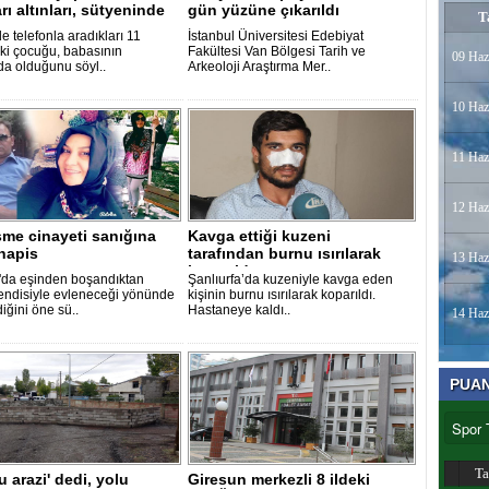
arı altınları, sütyeninde
gün yüzüne çıkarıldı
T
.
e telefonla aradıkları 11
İstanbul Üniversitesi Edebiyat
ki çocuğu, babasının
Fakültesi Van Bölgesi Tarih ve
09 Haz
da olduğunu söyl..
Arkeoloji Araştırma Mer..
10 Haz
11 Haz
12 Haz
me cinayeti sanığına
Kavga ettiği kuzeni
 hapis
tarafından burnu ısırılarak
13 Haz
koparıldı..
da eşinden boşandıktan
Şanlıurfa’da kuzeniyle kavga eden
endisiyle evleneceği yönünde
kişinin burnu ısırılarak koparıldı.
iğini öne sü..
Hastaneye kaldı..
14 Haz
PUA
T
u arazi' dedi, yolu
Giresun merkezli 8 ildeki