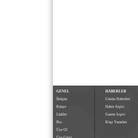
GENEL
HABERLER
İletişim
Günün Haberleri
Künye
Haber Arşivi
Linkler
Gazete Arşivi
Rss
Köşe Yazarları
Üye Ol
Üye Girişi