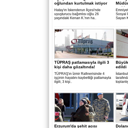
oğlundan kurtulmak istiyor
Müdür
açıkl
Hatay'ın İskenderun İlçesi'nde
Emniyet
uyuşturucu bağımlısı oğlu 26
Sosyal 
yaşındaki Kenan K.'nın ha..
Sayan K
TÜPRAŞ patlamasıyla ilgili 3
Büyük
kişi daha gözaltında!
edildi
TÜPRAŞ'ın İzmir Rafinerisinde 4
İstanbu
işçinin hayatını kaybettiği patlamayla
tarafın
ilgili, 3 kişi..
toplantıy
Erzurum'da şehit acısı
Doland