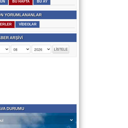
ÜN
BU HAFTA
BU AY
N YORUMLANANLAR
ERLER
VİDEOLAR
BER ARŞİVİ
VA DURUMU