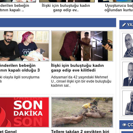
derilen bebeğin
İlişki için buluştuğu kadın
Uyuşturucu bağ
ının kapalı ..
gasp edip ev..
oğlundan kurtu
YA
önderilen bebeğin
İlişki için buluştuğu kadın
nın kapalı olduğu 3
gasp edip eve kilitledi
nra f..
ki olayla ilgili soruşturma
Adıyaman’da 42 yaşındaki Mehmet
dı
U., cinsel ilişki için bir evde buluştuğu
kadının sal..
ÇO
et Genel
Tellere takılan 2 geyikten biri