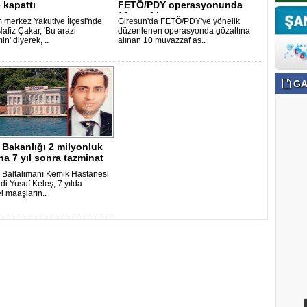
e kapattı
FETÖ/PDY operasyonunda
10 tutuklam..
 merkez Yakutiye İlçesi'nde
Giresun'da FETÖ/PDY'ye yönelik
afiz Çakar, 'Bu arazi
düzenlenen operasyonda gözaltına
n' diyerek, ..
alınan 10 muvazzaf as..
GA
 Bakanlığı 2 milyonluk
a 7 yıl sonra tazminat
l Baltalimanı Kemik Hastanesi
i Yusuf Keleş, 7 yılda
l maaşların..