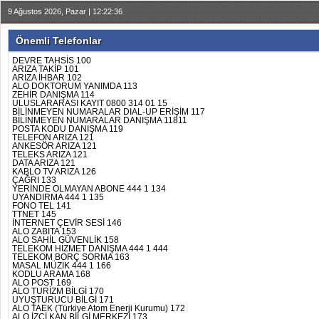
9 Ağustos 2026, Pazar | 12:22:36
Önemli Telefonlar
DEVRE TAHSİS 100
ARIZA TAKİP 101
ARIZA İHBAR 102
ALO DOKTORUM YANIMDA 113
ZEHİR DANIŞMA 114
ULUSLARARASI KAYIT 0800 314 01 15
BİLİNMEYEN NUMARALAR DIAL-UP ERİŞİM 117
BİLİNMEYEN NUMARALAR DANIŞMA 11811
POSTA KODU DANIŞMA 119
TELEFON ARIZA 121
ANKESÖR ARIZA 121
TELEKS ARIZA 121
DATA ARIZA 121
KABLO TV ARIZA 126
ÇAĞRI 133
YERİNDE OLMAYAN ABONE 444 1 134
UYANDIRMA 444 1 135
FONO TEL 141
TTNET 145
İNTERNET ÇEVİR SESİ 146
ALO ZABITA 153
ALO SAHİL GÜVENLİK 158
TELEKOM HİZMET DANIŞMA 444 1 444
TELEKOM BORÇ SORMA 163
MASAL MÜZİK 444 1 166
KODLU ARAMA 168
ALO POST 169
ALO TURİZM BİLGİ 170
UYUŞTURUCU BİLGİ 171
ALO TAEK (Türkiye Atom Enerji Kurumu) 172
ALO İZCİ KAN BİLGİ MERKEZİ 173