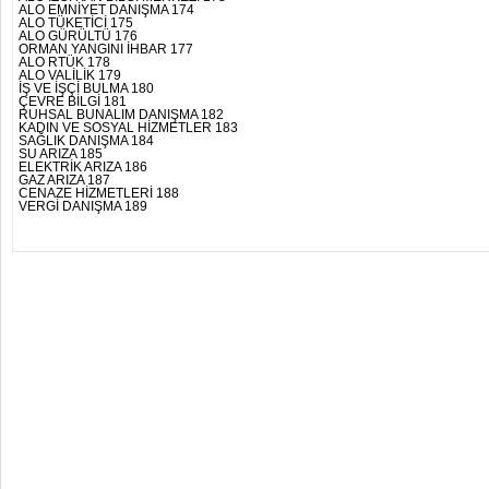
ALO EMNİYET DANIŞMA 174
ALO TÜKETİCİ 175
ALO GÜRÜLTÜ 176
ORMAN YANGINI İHBAR 177
ALO RTÜK 178
ALO VALİLİK 179
İŞ VE İŞÇİ BULMA 180
ÇEVRE BİLGİ 181
RUHSAL BUNALIM DANIŞMA 182
KADIN VE SOSYAL HİZMETLER 183
SAĞLIK DANIŞMA 184
SU ARIZA 185
ELEKTRİK ARIZA 186
GAZ ARIZA 187
CENAZE HİZMETLERİ 188
VERGİ DANIŞMA 189