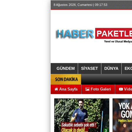
8 Ağustos 2026, Cumartesi | 09:17:54
GÜNDEM
SİYASET
DÜNYA
EK
Ana Sayfa
Foto Galeri
Vide