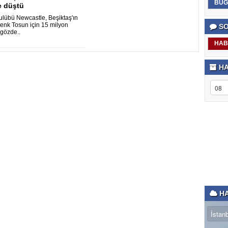
BUG
e düştü
kulübü Newcastle, Beşiktaş'ın
Cenk Tosun için 15 milyon
SO
 gözde..
HAB
HA
HA