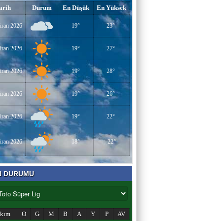
arih
Durum
En Düşük
En Yüksek
iran 2026
19°
23°
iran 2026
19°
27°
iran 2026
19°
28°
iran 2026
19°
26°
iran 2026
19°
22°
iran 2026
18°
22°
N DURUMU
akım
O
G
M
B
A
Y
P
AV