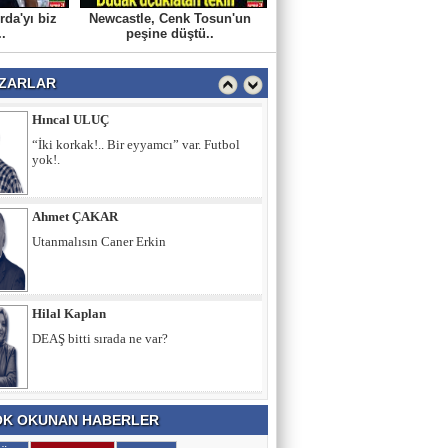
rda'yı biz
Newcastle, Cenk Tosun'un
Şeref OĞUZ
..
peşine düştü..
Sabırsız Ar-Ge netice verir mi?
ZARLAR
Hıncal ULUÇ
“İki korkak!.. Bir eyyamcı” var. Futbol
yok!.
Ahmet ÇAKAR
Utanmalısın Caner Erkin
Hilal Kaplan
DEAŞ bitti sırada ne var?
K OKUNAN HABERLER