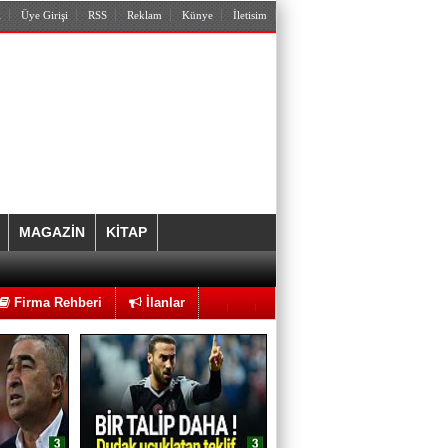
l
Üye Girişi
RSS
Reklam
Künye
İletisim
Hıncal ULUÇ
“İki korkak!.. Bir eyyamcı” var. Futbol
yok!.
MAGAZİN
KİTAP
Ahmet ÇAKAR
Utanmalısın Caner Erkin
Firma Rehberi
İlanlar
Hilal Kaplan
DEAŞ bitti sırada ne var?