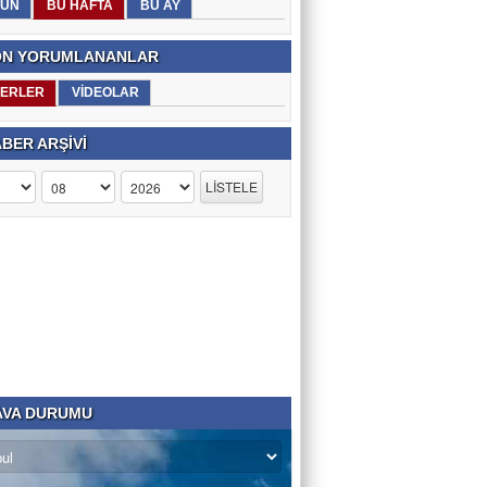
ÜN
BU HAFTA
BU AY
N YORUMLANANLAR
ERLER
VİDEOLAR
BER ARŞİVİ
VA DURUMU