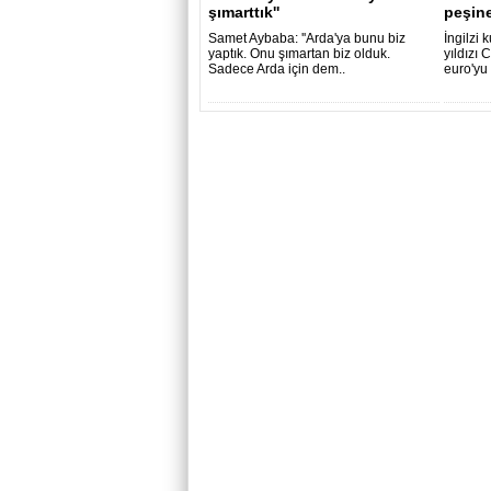
şımarttık''
peşin
Samet Aybaba: ''Arda'ya bunu biz
İngilzi 
yaptık. Onu şımartan biz olduk.
yıldızı 
Sadece Arda için dem..
euro'yu