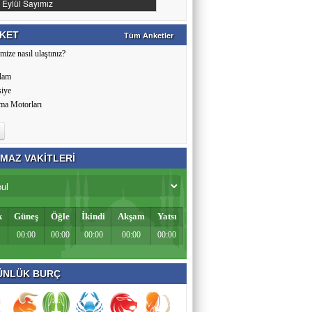
KET
Tüm Anketler
mize nasıl ulaştınız?
lam
siye
ma Motorları
MAZ VAKİTLERİ
k
Güneş
Öğle
İkindi
Akşam
Yatsı
00:00
00:00
00:00
00:00
00:00
NLÜK BURÇ