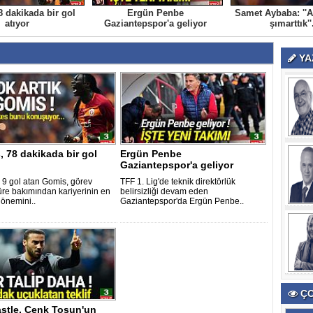
 dakikada bir gol
Ergün Penbe
Samet Aybaba: ''A
atıyor
Gaziantepspor'a geliyor
şımarttık''
YA
 78 dakikada bir gol
Ergün Penbe
Gaziantepspor'a geliyor
 9 gol atan Gomis, görev
TFF 1. Lig'de teknik direktörlük
süre bakımından kariyerinin en
belirsizliği devam eden
dönemini..
Gaziantepspor'da Ergün Penbe..
ÇO
stle, Cenk Tosun'un