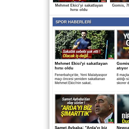
Mehmet Ekici'yi sakatlayan
Gomis, 78
hırsı oldu
SPOR HABERLERİ
Mehmet Ekici'yi sakatlayan
Gomis,
hırsı oldu
atıyor
Fenerbahçe'de, Yeni Malatyaspor
8 maçta
maçı öncesi yeniden sakatlanan
aldığı 
Mehmet Ekici'nin sakat..
skorer 
Samet Aybaba: ''Arda'yı biz
Newca