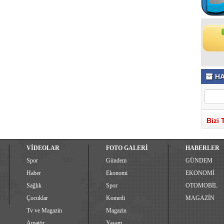
HA
Bizi 
VİDEOLAR
FOTO GALERİ
HABERLER
Spor
Gündem
GÜNDEM
Haber
Ekonomi
EKONOMİ
Sağlık
Spor
OTOMOBİL
Çocuklar
Komedi
MAGAZİN
Tv ve Magazin
Magazin
Amatör
Yaşam