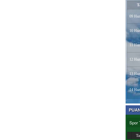
T
09 Haz
10 Haz
11 Haz
12 Haz
13 Haz
14 Haz
PUA
T