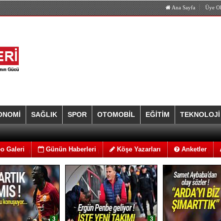
Ana Sayfa
Üye O
ONOMİ
SAĞLIK
SPOR
OTOMOBİL
EĞİTİM
TEKNOLOJİ
o Galeri
Günün Haberleri
Köşe Yazarları
Anketler