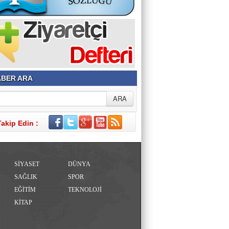
BER ARA
Takip Edin :
SİYASET
DÜNYA
SAĞLIK
SPOR
EĞİTİM
TEKNOLOJİ
KİTAP