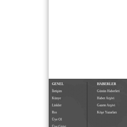
GENEL
HABERLER
İletişim
Günün Haberleri
Künye
Haber Arşivi
Linkler
Gazete Arşivi
Rss
Köşe Yazarları
Üye Ol
Üye Girişi