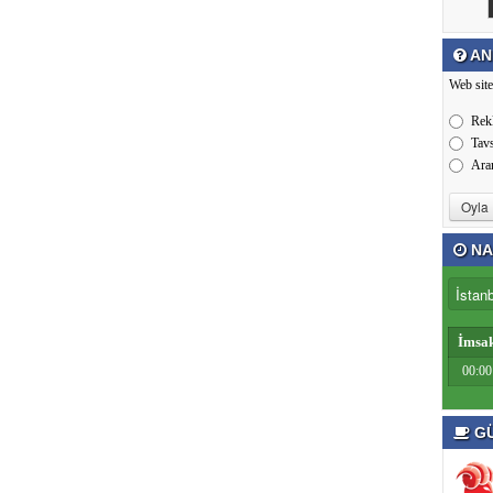
AN
Web site
Rek
Tav
Ara
NA
İmsa
00:00
GÜ